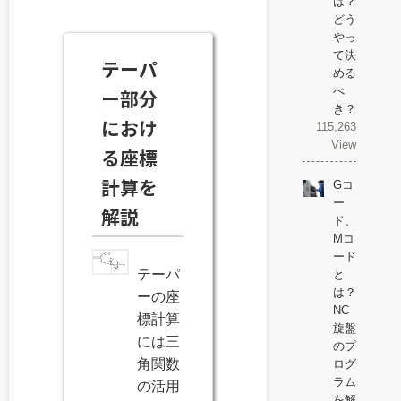
は？
どう
やっ
て決
テーパ
める
べ
ー部分
き？
におけ
115,263
View
る座標
計算を
Gコ
ー
解説
ド、
Mコ
ード
テーパ
と
は？
ーの座
NC
標計算
旋盤
には三
のプ
角関数
ログ
ラム
の活用
を解