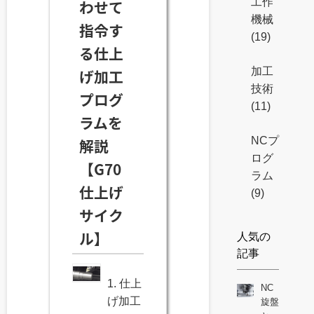
工作
わせて
機械
指令す
(19)
る仕上
加工
げ加工
技術
プログ
(11)
ラムを
NCプ
解説
ログ
【G70
ラム
仕上げ
(9)
サイク
ル】
人気の
記事
1. 仕上
NC
げ加工
旋盤