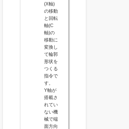
(X軸)
の移動
と回転
軸(C
軸)の
移動に
変換し
て輪郭
形状を
つくる
指令で
す。
Y軸が
搭載さ
れてい
ない機
械で端
面方向