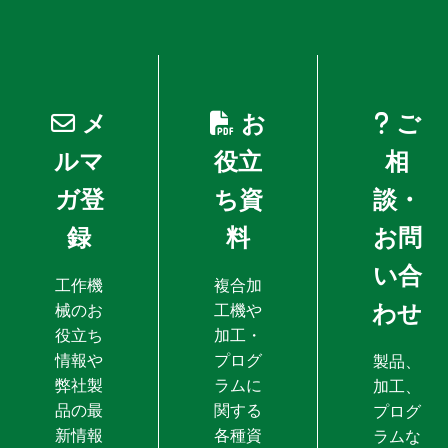
メ
お
ご
ルマ
役立
相
ガ登
ち資
談・
録
料
お問
い合
工作機
複合加
わせ
械のお
工機や
役立ち
加工・
情報や
プログ
製品、
弊社製
ラムに
加工、
品の最
関する
プログ
新情報
各種資
ラムな