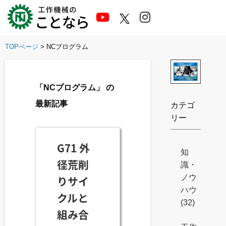
Skip
to
content
TOPページ
>
NCプログラム
「NCプログラム」
の
最新記事
カテゴ
リー
G71 外
知
径荒削
識・
ノウ
りサイ
ハウ
クルと
(32)
組み合