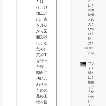
と
とは
は？
仕上げ
汎用
加工と
旋盤
は、素
との
大き
材形状
な違
から図
いを
面形状
解
にする
説！
141,986
ために
View
荒加工
を行っ
フラ
た後、
イス
図面寸
盤と
は？
法に合
旋盤
わせる
とど
ための
う使
最終工
い分
け
程を指
る？