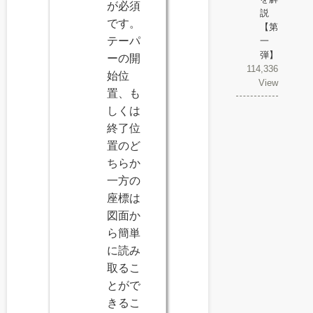
が必須
説
です。
【第
テーパ
一
弾】
ーの開
114,336
始位
View
置、も
しくは
終了位
置のど
ちらか
一方の
座標は
図面か
ら簡単
に読み
取るこ
とがで
きるこ