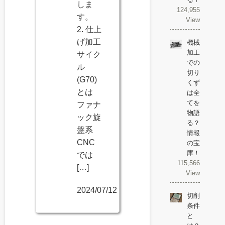
しま
124,955
す。
View
2. 仕上
げ加工
機械
加工
サイク
での
ル
切り
(G70)
くず
とは
は全
てを
ファナ
物語
ック旋
る？
盤系
情報
CNC
の宝
庫！
では
115,566
[…]
View
2024/07/12
切削
条件
と