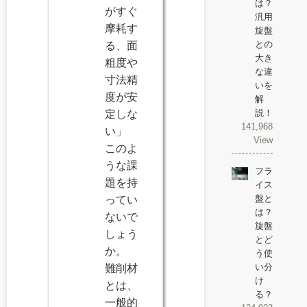
は？
がすぐ
汎用
摩耗す
旋盤
との
る、面
大き
粗度や
な違
寸法精
いを
度が安
解
説！
定しな
141,968
い」
View
このよ
うな課
フラ
題を持
イス
盤と
ってい
は？
ないで
旋盤
しょう
とど
か。
う使
い分
難削材
け
とは、
る？
一般的