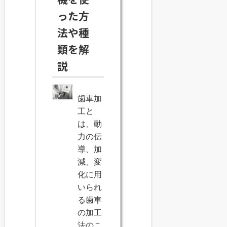
った方
法や種
類を解
説
歯車加
工と
は、動
力の伝
導、加
減、変
化に用
いられ
る歯車
の加工
法のこ