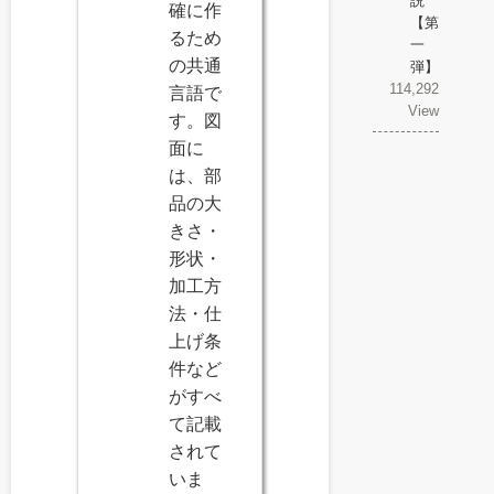
説
確に作
【第
るため
一
の共通
弾】
114,292
言語で
View
す。図
面に
は、部
品の大
きさ・
形状・
加工方
法・仕
上げ条
件など
がすべ
て記載
されて
いま