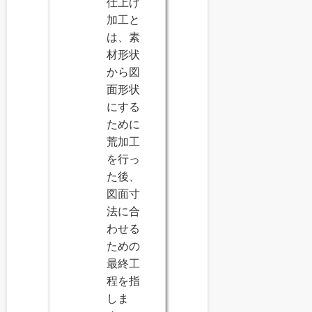
仕上げ
加工と
は、素
材形状
から図
面形状
にする
ために
荒加工
を行っ
た後、
図面寸
法に合
わせる
ための
最終工
程を指
しま