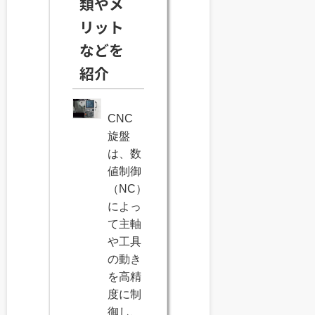
類やメ
リット
などを
紹介
CNC
旋盤
は、数
値制御
（NC）
によっ
て主軸
や工具
の動き
を高精
度に制
御し、