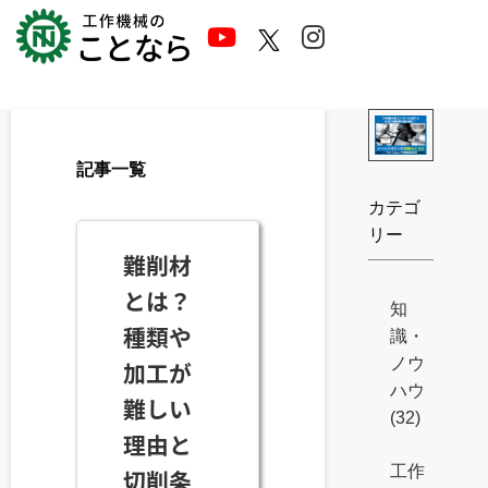
Skip
to
content
記事一覧
カテゴ
リー
難削材
とは？
知
種類や
識・
ノウ
加工が
ハウ
難しい
(32)
理由と
工作
切削条