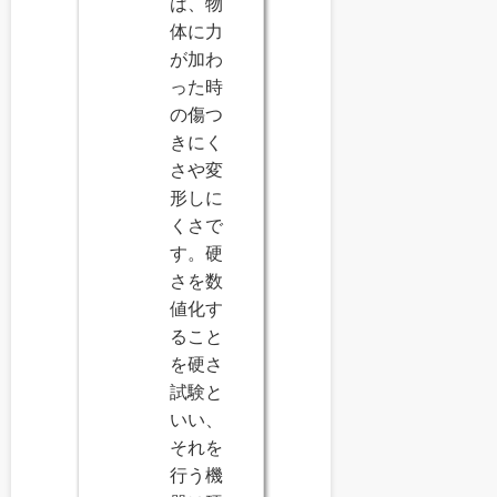
は、物
体に力
が加わ
った時
の傷つ
きにく
さや変
形しに
くさで
す。硬
さを数
値化す
ること
を硬さ
試験と
いい、
それを
行う機