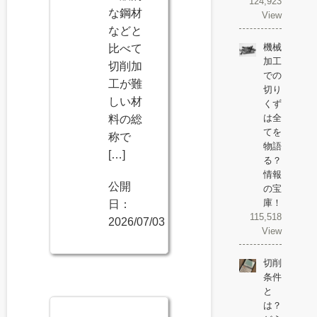
124,923
な鋼材
View
などと
機械
比べて
加工
切削加
での
工が難
切り
しい材
くず
は全
料の総
てを
称で
物語
[…]
る？
情報
公開
の宝
庫！
日：
115,518
2026/07/03
View
切削
条件
と
は？