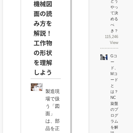
どう
機械図
やっ
面の読
て決
める
み方を
べ
き？
解説！
115,246
工作物
View
の形状
Gコ
を理解
ー
ド、
しよう
Mコ
ード
と
製造現
は？
NC
場で扱
旋盤
う「図
のプ
面」
ログ
は、部
ラム
を解
品を正