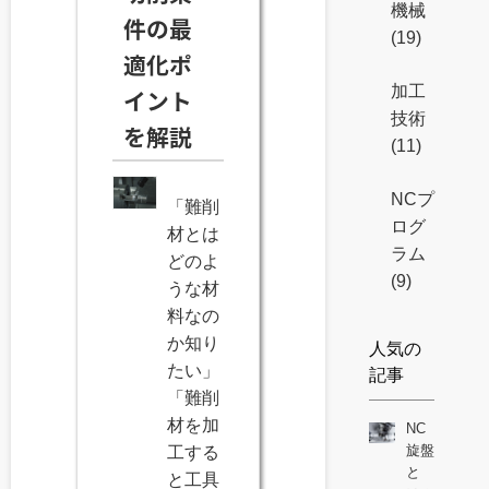
機械
件の最
(19)
適化ポ
加工
イント
技術
を解説
(11)
NCプ
「難削
ログ
材とは
ラム
どのよ
(9)
うな材
料なの
か知り
人気の
たい」
記事
「難削
材を加
NC
旋盤
工する
と
と工具