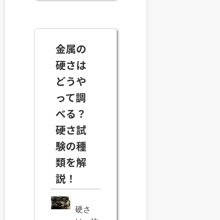
金属の
硬さは
どうや
って調
べる？
硬さ試
験の種
類を解
説！
硬さ