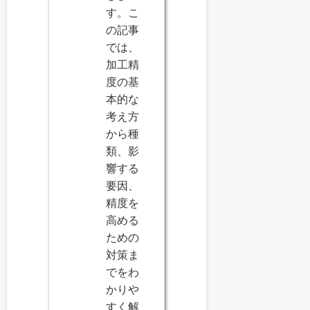
す。こ
の記事
では、
加工精
度の基
本的な
考え方
から種
類、影
響する
要因、
精度を
高める
ための
対策ま
でをわ
かりや
すく解