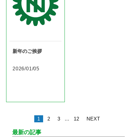
新年のご挨拶
2026/01/05
1
2
3
…
12
NEXT
投
稿
最新の記事