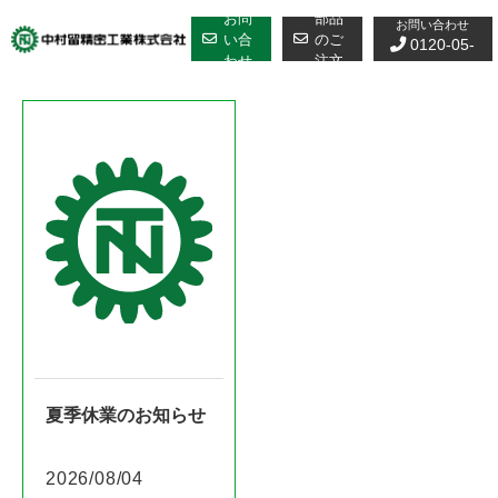
修理についての
Skip
お問
部品
お問い合わせ
to
い合
のご
0120-05-
わせ
注文
content
7610
夏季休業のお知らせ
2026/08/04