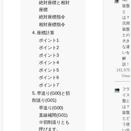
絶対座標と相対
旋盤
座標
と
絶対座標指令
は？
汎用
相対座標指令
旋盤
4. 座標計算
との
ポイント1
大き
な違
ポイント2
いを
ポイント3
解
ポイント4
説！
ポイント5
141,975
View
ポイント6
ポイント7
フラ
5. 早送り(G00)と切
イス
削送り(G01)
盤と
は？
早送り(G00)
旋盤
直線補間(G01)
とど
※切削送りとも
う使
呼びます。
い分