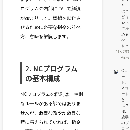
と
ログラムの内部について解説
は？
どう
が始まります。機械を動作さ
やっ
せるために必要な指令の並べ
て決
める
方、意味を解説します。
べ
き？
115,260
View
2. NCプログラム
Gコ
の基本構成
ー
ド、
Mコ
NCプログラムの配列は、特別
ード
と
なルールがある訳ではありま
は？
NC
せんが、必要な指令が必要な
旋盤
時に与えられていれば、指令
のプ
ログ