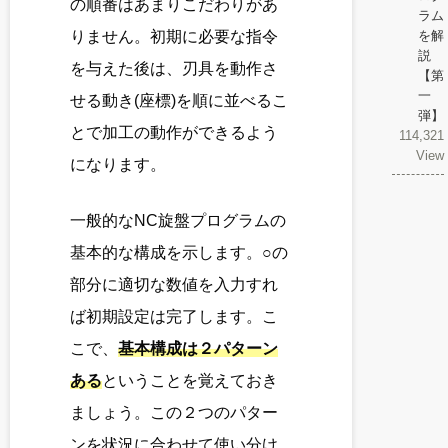
の順番はあまりこだわりがあ
ラム
りません。初期に必要な指令
を解
説
を与えた後は、刃具を動作さ
【第
一
せる動き(座標)を順に並べるこ
弾】
とで加工の動作ができるよう
114,321
View
になります。
一般的なNC旋盤プログラムの
基本的な構成を示します。○の
部分に適切な数値を入力すれ
ば初期設定は完了します。こ
こで、
基本構成は２パターン
ある
ということを覚えておき
ましょう。この２つのパター
ンを状況に合わせて使い分け