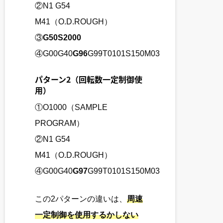
②N1 G54
M41（O.D.ROUGH）
③
G50S2000
④G00G40
G96
G99T0101S150M03
パターン2（回転数一定制御使
用）
①O1000（SAMPLE
PROGRAM）
②N1 G54
M41（O.D.ROUGH）
④G00G40
G97
G99T0101S150M03
この2パターンの違いは、
周速
一定制御を使用するかしない