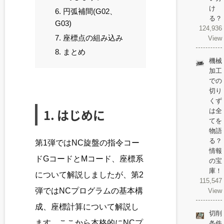
け
6. 円弧補間(G02、
る？
G03)
124,936
7. 座標点の組み込み
View
8. まとめ
機械
加工
での
切り
くず
1. はじめに
は全
てを
物語
る？
第1弾ではNC旋盤の指令コー
情報
ドGコードとMコード、座標系
の宝
庫！
について解説しましたが、第2
115,547
弾ではNCプログラムの基本構
View
成、座標計算について解説し
切削
ます。ここから本格的にNCプ
条件