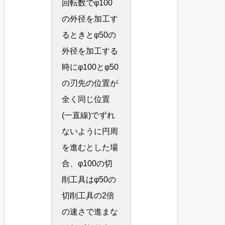
回転数でφ100
の外径を加工す
るときとφ50の
外径を加工する
時にφ100とφ50
の刃先の位置が
全く同じ位置
(一直線)でずれ
ないように円周
を進むとした場
合、φ100の切
削工具はφ50の
切削工具の2倍
の速さで進まな