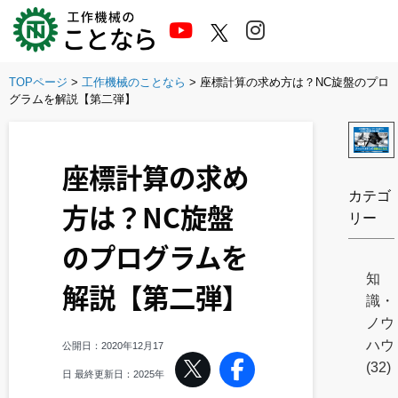
Skip
to
content
TOPページ
>
工作機械のことなら
>
座標計算の求め方は？NC旋盤のプロ
グラムを解説【第二弾】
座標計算の求め
カテゴ
方は？NC旋盤
リー
のプログラムを
知
解説【第二弾】
識・
ノウ
ハウ
公開日：
2020年12月17
(32)
日
最終更新日：
2025年