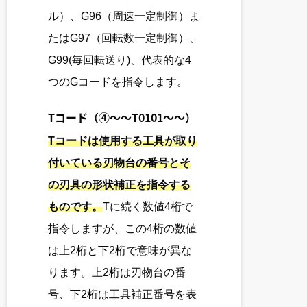
ル）、G96（周速一定制御）ま
たはG97（回転数一定制御）、
G99(毎回転送り)、代表的な4
つのGコードを指令します。
Tコード
（④～～T0101～～）
Tコードは使用する工具が取り
付いている刃物台の番号とそ
の刃具の形状補正を指令する
ものです。
Tに続く数値4桁で
指令しますが、この4桁の数値
は上2桁と下2桁で意味が異な
ります。上2桁は刃物台の番
号、下2桁は工具補正番号を表