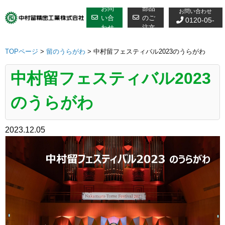
修理についての
Skip
お問
部品
お問い合わせ
to
い合
のご
0120-05-
わせ
注文
content
7610
TOPページ
>
留のうらがわ
>
中村留フェスティバル2023のうらがわ
中村留フェスティバル2023
のうらがわ
2023.12.05