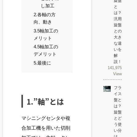
旋盤
し加工
と
は？
2.各軸の方
汎用
向、動き
旋盤
3.5軸加工の
との
大き
メリット
な違
4.5軸加工の
いを
デメリット
解
説！
5.最後に
141,975
View
フラ
イス
1.”軸”とは
盤と
は？
旋盤
マシニングセンタや複
とど
う使
合加工機を用いた切削
い分
け