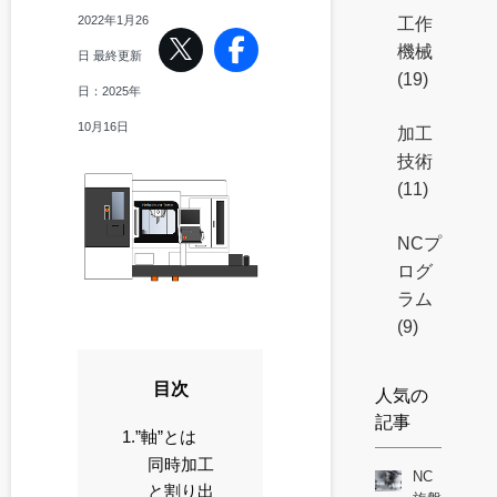
2022年1月26
工作
機械
日
最終更新
(19)
日：
2025年
10月16日
加工
技術
(11)
NCプ
ログ
ラム
(9)
目次
人気の
記事
1.”軸”とは
同時加工
NC
と割り出