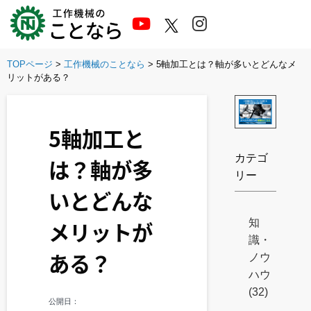
Skip
to
content
TOPページ
>
工作機械のことなら
>
5軸加工とは？軸が多いとどんなメ
リットがある？
5軸加工と
カテゴ
は？軸が多
リー
いとどんな
知
メリットが
識・
ある？
ノウ
ハウ
(32)
公開日：