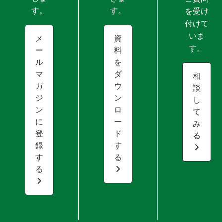
す。
す。
を受け
付けて
いま
メ
資
す。
ー
料
ル
を
マ
ダ
相
ガ
ウ
談
ジ
ン
し
ン
ロ
て
に
ー
み
登
ド
る
録
す
す
る
る