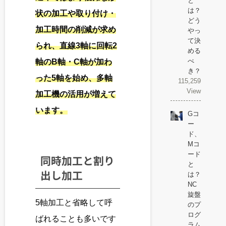
と
は？
状の加工や取り付け・
どう
加工時間の削減が求め
やっ
て決
られ、直線3軸に回転2
める
べ
軸のB軸・C軸が加わ
き？
った5軸を始め、多軸
115,259
View
加工機の活用が増えて
います。
Gコ
ー
ド、
Mコ
ード
同時加工と割り
と
出し加工
は？
NC
旋盤
5軸加工と省略して呼
のプ
ログ
ばれることも多いです
ラム