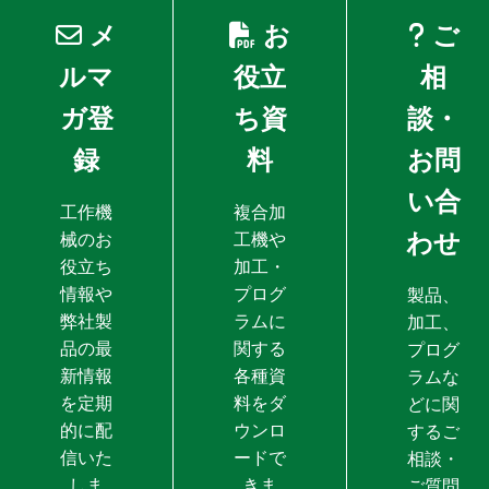
メ
お
ご
ルマ
役立
相
ガ登
ち資
談・
録
料
お問
い合
工作機
複合加
わせ
械のお
工機や
役立ち
加工・
情報や
プログ
製品、
弊社製
ラムに
加工、
品の最
関する
プログ
新情報
各種資
ラムな
を定期
料をダ
どに関
的に配
ウンロ
するご
信いた
ードで
相談・
しま
きま
ご質問