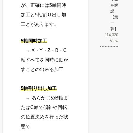
が、正確には5軸同時
を解
説
加工と5軸割り出し加
【第
一
工とがあります。
弾】
114,320
5軸同時加工
View
→ X・Y・Z・B・C
軸すべてを同時に動か
すことの出来る加工
5軸割り出し加工
→ あらかじめB軸ま
たはC軸で傾斜や回転
の位置決めを行った状
態で