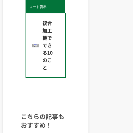
ロード資料
複合
加工
機で
でき
る10
のこ
と
こちらの記事も
おすすめ！