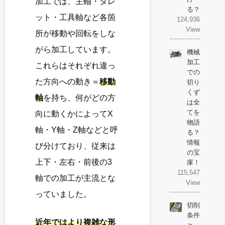
加工では、主軸・タレ
る？
ット・工具軸など各箇
124,936
View
所が移動や回転をしな
がら加工しています。
機械
加工
これらはそれぞれ違っ
での
た方向への動き＝
移動
切り
くず
軸
を持ち、何がどの方
は全
てを
向に動くかによってX
物語
軸・Y軸・Z軸などと呼
る？
情報
び分けており、従来は
の宝
上下・左右・前後の3
庫！
115,547
軸での加工が主流とな
View
っていました。
切削
条件
近年ではより複雑な形