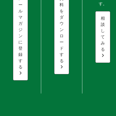
す。
ー
料
ル
を
マ
ダ
相
ガ
ウ
談
ジ
ン
し
ン
ロ
て
に
ー
み
登
ド
る
録
す
す
る
る