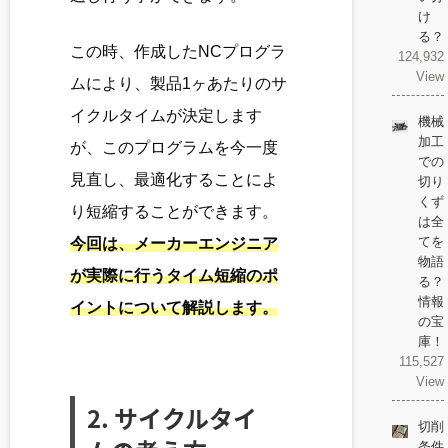
け
る？
この時、作成したNCプログラ
124,932
View
ムにより、製品1ヶあたりのサ
イクルタイムが決定します
機械
加工
が、このプログラムを今一度
での
見直し、最適化することによ
切り
くず
り短縮することができます。
は全
てを
今回は、メーカーエンジニア
物語
が実際に行うタイム短縮のポ
る？
情報
イントについて解説します。
の宝
庫！
115,527
View
2.
サイクルタイ
切削
条件