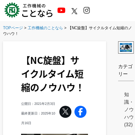
Skip
to
content
TOPページ
>
工作機械のことなら
>
【NC旋盤】サイクルタイム短縮のノ
ウハウ！
【NC旋盤】サ
カテゴ
イクルタイム短
リー
縮のノウハウ！
知
識・
公開日：
2021年2月3日
ノウ
最終更新日：
2025年10
ハウ
月16日
(32)