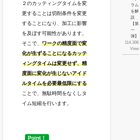
２のカッティングタイムを変
ラム
を解
更することは切削条件を変更
説
することになり、加工に影響
【第
一
を及ぼす可能性があります。
弾】
114,306
そこで、
ワークの精度面で変
View
化が生ずることになるカッテ
ィングタイムは変更せず、精
度面に変化が生じないアイド
ルタイムを必要最低限にする
ことで、無駄時間をなくしタ
イム短縮を行います。
Point！