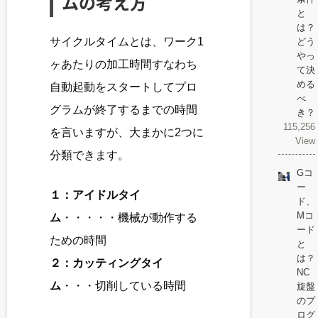
ムの考え方
と
は？
サイクルタイムとは、ワーク1
どう
やっ
ヶあたりの加工時間すなわち
て決
める
自動起動をスタートしてプロ
べ
グラムが終了するまでの時間
き？
115,256
を言いますが、大まかに2つに
View
分類できます。
Gコ
ー
１：アイドルタイ
ド、
Mコ
ム
・・・・・機械が動作する
ード
ための時間
と
は？
２：カッティングタイ
NC
ム
・・・切削している時間
旋盤
のプ
ログ