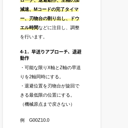
ローチ、退避動作、主軸の加
減速、Mコードの完了タイマ
ー、刃物台の割り出し、ドウ
エル時間
などに注目し、調整
を行います。
4-1．早送りアプローチ、退避
動作
・可能な限りX軸とZ軸の早送
りを2軸同時にする。
・退避位置を刃物台が旋回で
きる最低限の位置にする。
（機械原点まで戻さない）
例 G00Z10.0