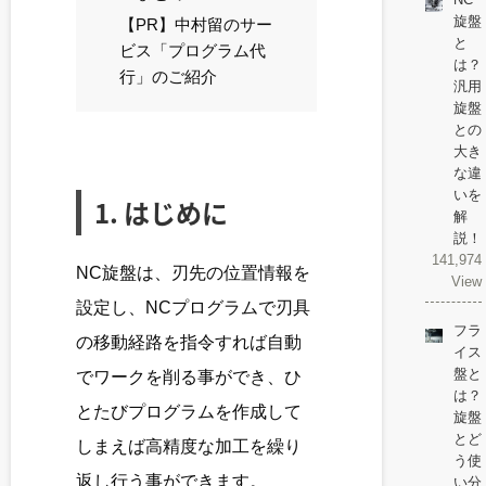
旋盤
【PR】中村留のサー
と
ビス「プログラム代
は？
行」のご紹介
汎用
旋盤
との
大き
な違
いを
1. はじめに
解
説！
141,974
NC旋盤は、刃先の位置情報を
View
設定し、NCプログラムで刃具
フラ
の移動経路を指令すれば自動
イス
盤と
でワークを削る事ができ、ひ
は？
とたびプログラムを作成して
旋盤
とど
しまえば高精度な加工を繰り
う使
返し行う事ができます。
い分