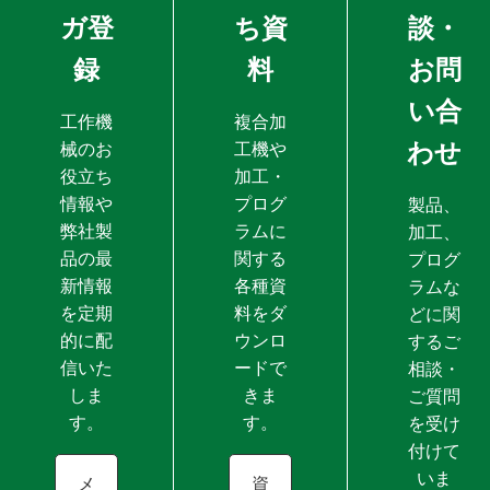
ガ登
ち資
談・
録
料
お問
い合
工作機
複合加
わせ
械のお
工機や
役立ち
加工・
情報や
プログ
製品、
弊社製
ラムに
加工、
品の最
関する
プログ
新情報
各種資
ラムな
を定期
料をダ
どに関
的に配
ウンロ
するご
信いた
ードで
相談・
しま
きま
ご質問
す。
す。
を受け
付けて
いま
メ
資