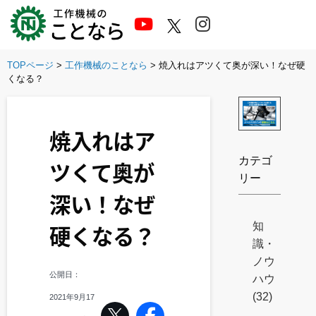
Skip
to
content
TOPページ
>
工作機械のことなら
>
焼入れはアツくて奥が深い！なぜ硬
くなる？
焼入れはア
カテゴ
ツくて奥が
リー
深い！なぜ
知
硬くなる？
識・
ノウ
公開日：
ハウ
(32)
2021年9月17