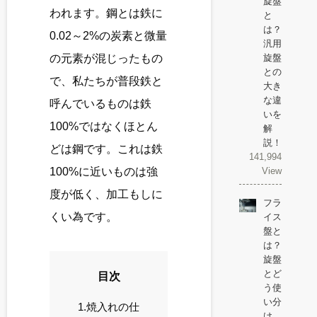
旋盤
われます。鋼とは鉄に
と
は？
0.02～2%の炭素と微量
汎用
旋盤
の元素が混じったもの
との
で、私たちが普段鉄と
大き
な違
呼んでいるものは鉄
いを
100%ではなくほとん
解
説！
どは鋼です。これは鉄
141,994
View
100%に近いものは強
度が低く、加工もしに
フラ
くい為です。
イス
盤と
は？
旋盤
とど
目次
う使
い分
1.焼入れの仕
け