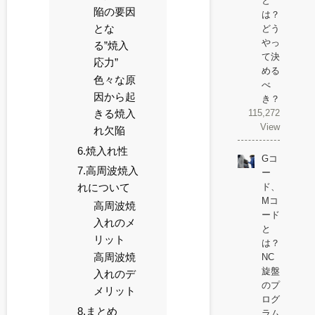
と
陥の要因
は？
とな
どう
やっ
る”焼入
て決
応力”
める
色々な原
べ
因から起
き？
115,272
きる焼入
View
れ欠陥
6.焼入れ性
Gコ
7.高周波焼入
ー
ド、
れについて
Mコ
高周波焼
ード
入れのメ
と
リット
は？
高周波焼
NC
旋盤
入れのデ
のプ
メリット
ログ
8.まとめ
ラム