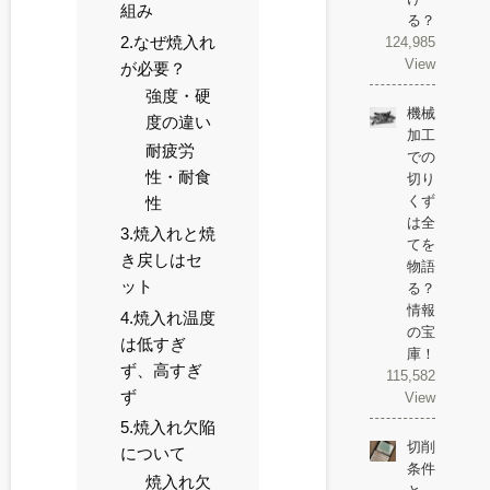
組み
る？
2.なぜ焼入れ
124,985
View
が必要？
強度・硬
機械
度の違い
加工
耐疲労
での
性・耐食
切り
くず
性
は全
3.焼入れと焼
てを
き戻しはセ
物語
ット
る？
情報
4.焼入れ温度
の宝
は低すぎ
庫！
ず、高すぎ
115,582
ず
View
5.焼入れ欠陥
切削
について
条件
焼入れ欠