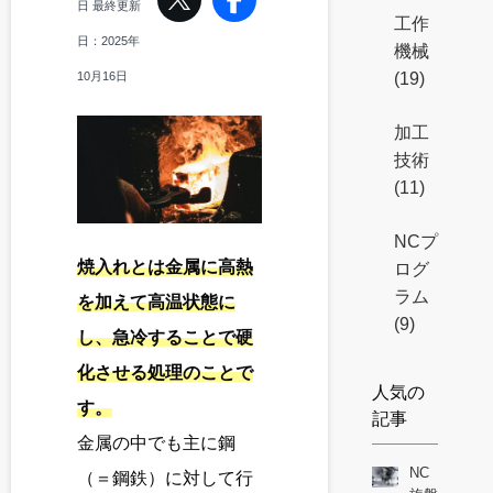
日
最終更新
工作
日：
2025年
機械
(19)
10月16日
加工
技術
(11)
NCプ
焼入れとは金属に高熱
ログ
ラム
を加えて高温状態に
(9)
し、急冷することで硬
化させる処理のことで
人気の
す。
記事
金属の中でも主に鋼
NC
（＝鋼鉄）に対して行