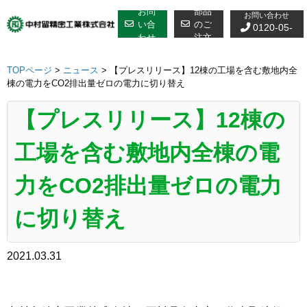
修理についての
Skip
お問
部品
お問い合わせ
to
い合
のご
0120-05-
わせ
注文
content
7610
TOPページ
>
ニュース
>
【プレスリリース】12棟の工場を含む敷地内全
棟の電力をCO2排出量ゼロの電力に切り替え
【プレスリリース】12棟の
工場を含む敷地内全棟の電
力をCO2排出量ゼロの電力
に切り替え
2021.03.31