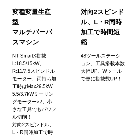
変種変量生産
対向2スピンド
型
ル、L・R同時
マルチパーパ
加工で時間短
スマシン
縮
NT SmartX搭載
48ツールステーシ
L:18.5/15kW、
ョン、工具搭載本数
R:11/7.5スピンドル
大幅UP、Wツール
モーター、両持ち加
で更に搭載数UP！
工時はMax29.5kW
5.5/3.7kWミーリン
グモーター×2、小
さな工具でもパワフ
ル切削！
対向2スピンドル、
L・R同時加工で時