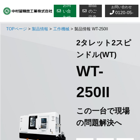
修理についての
Skip
お問
部品
お問い合わせ
to
い合
のご
0120-05-
わせ
注文
content
7610
TOPページ
>
製品情報
>
工作機械
>
製品情報 WT-250II
2タレット2スピ
ンドル(WT)
WT-
250II
この一台で現場
の問題解決へ