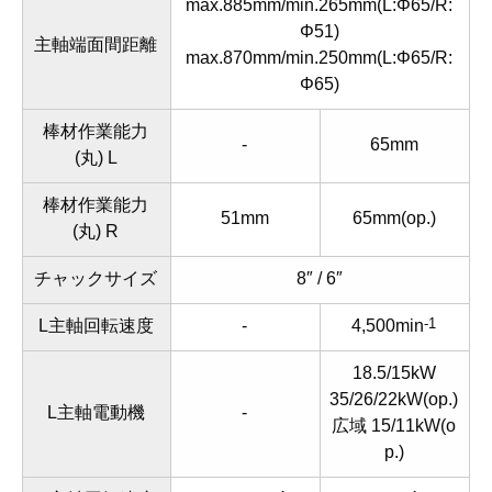
max.885mm/min.265mm(L:Φ65/R:
Φ51)
主軸端面間距離
max.870mm/min.250mm(L:Φ65/R:
Φ65)
棒材作業能力
-
65mm
(丸) L
棒材作業能力
51mm
65mm(op.)
(丸) R
チャックサイズ
8″ / 6″
-1
L主軸回転速度
-
4,500min
18.5/15kW
35/26/22kW(op.)
L主軸電動機
-
広域 15/11kW(o
p.)