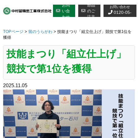
修理についての
Skip
お問
部品
お問い合わせ
to
い合
のご
0120-05-
わせ
注文
content
7610
TOPページ
>
留のうらがわ
>
技能まつり「組立仕上げ」競技で第1位を
獲得
技能まつり「組立仕上げ」
競技で第1位を獲得
2025.11.05