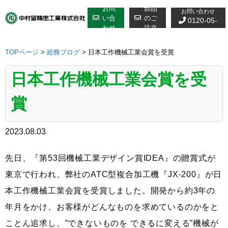
修理についての
Skip
お問
部品
お問い合わせ
to
い合
のご
0120-05-
わせ
注文
content
7610
TOPページ
>
総務ブログ
>
日本工作機械工業会賞を受賞
日本工作機械工業会賞を受
賞
2023.08.03
先日、『第53回機械工業デザイン賞IDEA』の贈賞式が
東京で行われ、弊社のATC型複合加工機『JX-200』が日
本工作機械工業会賞を受賞しました。開発から約3年の
年月をかけ、お客様がどんなものを求めているのかをと
ことん追求し、”できないものを できるに変える”機械が