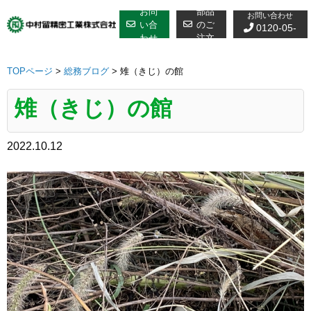
修理についての
Skip
お問
部品
お問い合わせ
to
い合
のご
0120-05-
わせ
注文
content
7610
TOPページ
>
総務ブログ
>
雉（きじ）の館
雉（きじ）の館
2022.10.12