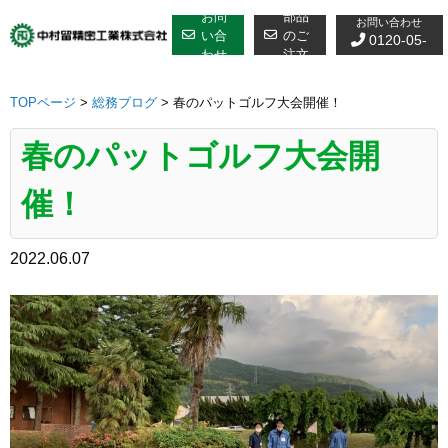
修理についての
Skip
お問
部品
お問い合わせ
to
い合
のご
0120-05-
わせ
注文
content
7610
TOPページ
>
総務ブログ
>
春のパットゴルフ大会開催！
春のパットゴルフ大会開
催！
2022.06.07