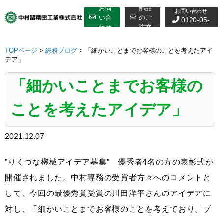
修理についての
Skip
お問
部品
お問い合わせ
to
い合
のご
0120-05-
わせ
注文
content
7610
TOPページ
>
総務ブログ
>
「細かいことまでお客様のことを考えたアイ
デア」
「細かいことまでお客様の
ことを考えたアイデア」
2021.12.07
”りくつな機械アイデア募集” 優秀者4名の方の表彰式が
開催されました。中村専務の受賞者方々へのコメントと
して、今回の最優秀賞受賞の川田洋平さんのアイデアに
対し、「細かいことまでお客様のことを考えており、ブ