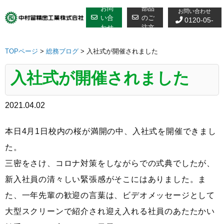
修理についての
Skip
お問
部品
お問い合わせ
to
い合
のご
0120-05-
わせ
注文
content
7610
TOPページ
>
総務ブログ
>
入社式が開催されました
入社式が開催されました
2021.04.02
本日4月1日校内の桜が満開の中、入社式を開催できまし
た。
三密をさけ、コロナ対策をしながらでの式典でしたが、
新入社員の清々しい緊張感がそこにはありました。ま
た、一年先輩の歓迎の言葉は、ビデオメッセージとして
大型スクリーンで紹介され迎え入れる社員のあたたかい