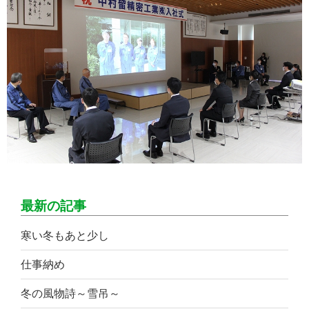
最新の記事
寒い冬もあと少し
仕事納め
冬の風物詩～雪吊～