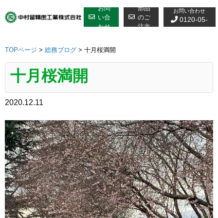
修理についての
Skip
お問
部品
お問い合わせ
to
い合
のご
0120-05-
わせ
注文
content
7610
TOPページ
>
総務ブログ
>
十月桜満開
十月桜満開
2020.12.11