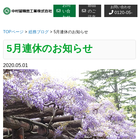
修理についての
Skip
お問
部品
お問い合わせ
to
い合
のご
0120-05-
わせ
注文
content
7610
TOPページ
>
総務ブログ
>
5月連休のお知らせ
5月連休のお知らせ
2020.05.01