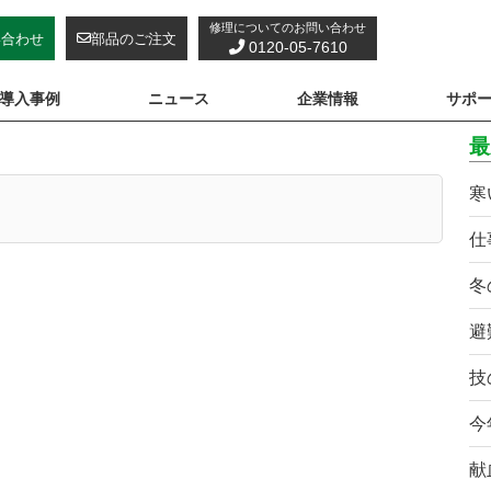
修理についてのお問い合わせ
い合わせ
部品のご注文
0120-05-7610
導入事例
ニュース
企業情報
サポ
最
寒
仕
冬
避
技
今
献