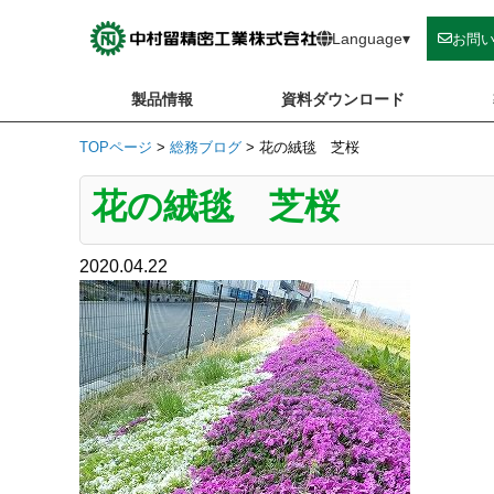
Skip
to
Language
▾
お問
content
製品情報
資料ダウンロード
TOPページ
>
総務ブログ
>
花の絨毯 芝桜
花の絨毯 芝桜
2020.04.22