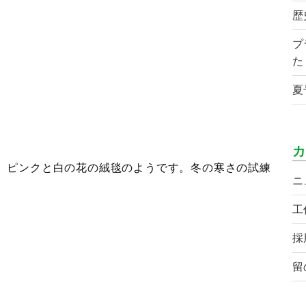
歴
プ
た
夏
カ
。ピンクと白の花の絨毯のようです。冬の寒さの試練
ニ
。
工
採
留