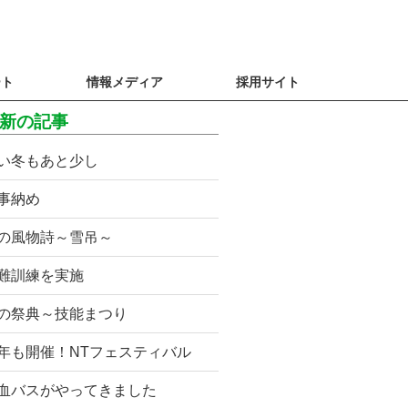
ート
情報メディア
採用サイト
新の記事
い冬もあと少し
事納め
の風物詩～雪吊～
難訓練を実施
の祭典～技能まつり
年も開催！NTフェスティバル
血バスがやってきました