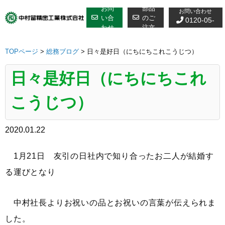
修理についての
Skip
お問
部品
お問い合わせ
to
い合
のご
0120-05-
わせ
注文
content
7610
TOPページ
>
総務ブログ
>
日々是好日（にちにちこれこうじつ）
日々是好日（にちにちこれ
こうじつ）
2020.01.22
1月21日 友引の日社内で知り合ったお二人が結婚す
る運びとなり
中村社長よりお祝いの品とお祝いの言葉が伝えられま
した。