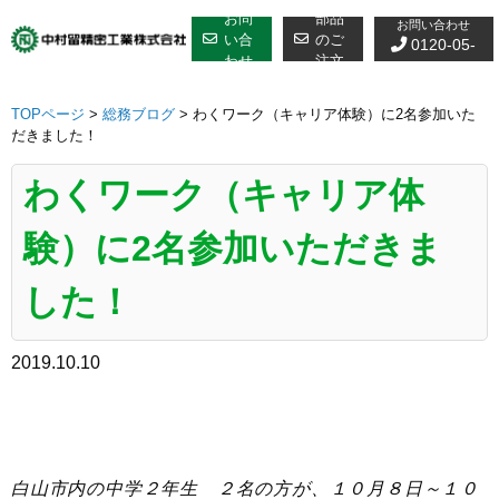
修理についての
Skip
お問
部品
お問い合わせ
to
い合
のご
0120-05-
わせ
注文
content
7610
TOPページ
>
総務ブログ
>
わくワーク（キャリア体験）に2名参加いた
だきました！
わくワーク（キャリア体
験）に2名参加いただきま
した！
2019.10.10
白山市内の中学２年生 ２名の方が、１０月８日～１０