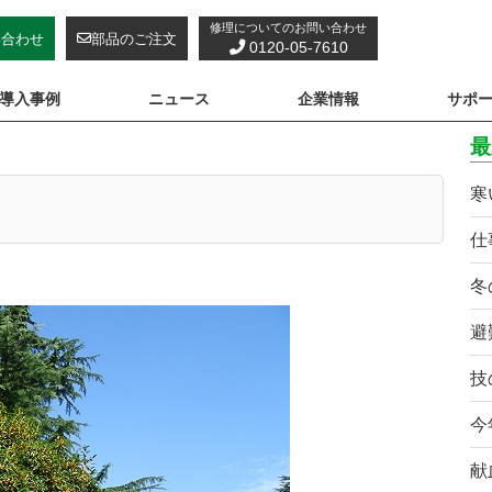
修理についてのお問い合わせ
い合わせ
部品のご注文
0120-05-7610
導入事例
ニュース
企業情報
サポ
最
寒
仕
冬
避
技
今
献