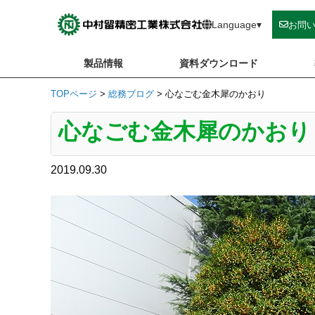
Skip
to
Language
▾
お問
content
製品情報
資料ダウンロード
TOPページ
>
総務ブログ
>
心なごむ金木犀のかおり
心なごむ金木犀のかおり
2019.09.30