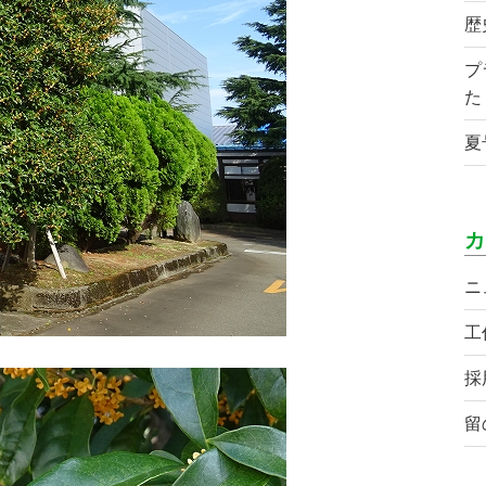
歴
プ
た
夏
カ
ニ
工
採
留