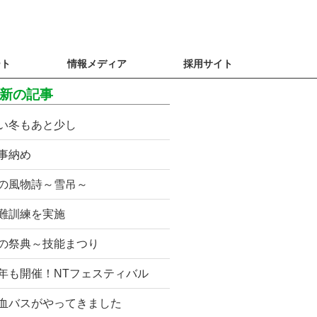
ート
情報メディア
採用サイト
新の記事
い冬もあと少し
事納め
の風物詩～雪吊～
難訓練を実施
の祭典～技能まつり
年も開催！NTフェスティバル
血バスがやってきました