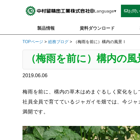
Skip
to
Language
▾
お問
content
製品情報
資料ダウンロード
TOPページ
>
総務ブログ
>
（梅雨を前に）構内の風景Ⅰ
（梅雨を前に）構内の風
2019.06.06
梅雨を前に、構内の草木はめまぐるしく変化をし
社員全員で育てているジャガイモ畑では、今ジャ
満開です。