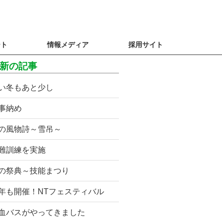
ート
情報メディア
採用サイト
新の記事
い冬もあと少し
事納め
の風物詩～雪吊～
難訓練を実施
の祭典～技能まつり
年も開催！NTフェスティバル
血バスがやってきました