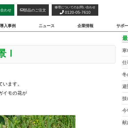
修理についてのお問い合わせ
い合わせ
部品のご注文
0120-05-7610
導入事例
ニュース
企業情報
サポ
最
寒
景Ⅰ
仕
冬
ています。
避
ガイモの花が
技
今
献