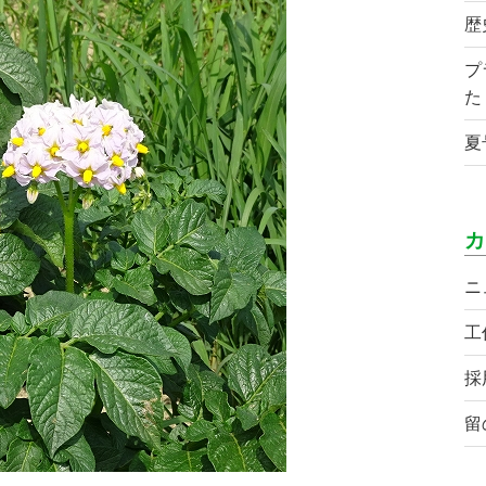
歴
プ
た
夏
カ
ニ
工
採
留