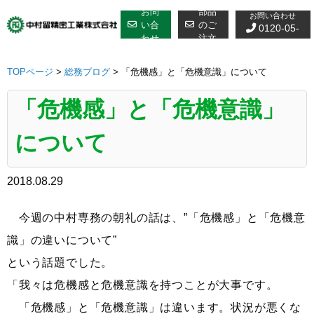
修理についての
Skip
お問
部品
お問い合わせ
to
い合
のご
0120-05-
わせ
注文
content
7610
TOPページ
>
総務ブログ
>
「危機感」と「危機意識」について
「危機感」と「危機意識」
について
2018.08.29
今週の中村専務の朝礼の話は、”「危機感」と「危機意
識」の違いについて”
という話題でした。
「我々は危機感と危機意識を持つことが大事です。
「危機感」と「危機意識」は違います。状況が悪くな