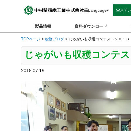
Skip
to
Language
▾
お問
content
製品情報
資料ダウンロード
TOPページ
>
総務ブログ
>
じゃがいも収穫コンテスト２０１８
じゃがいも収穫コンテス
2018.07.19