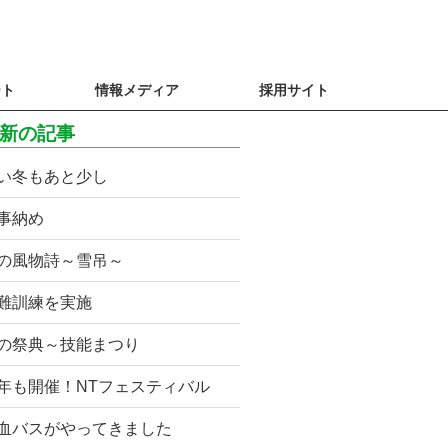
ート
情報メディア
採用サイト
新の記事
い冬もあと少し
事納め
の風物詩～雪吊～
難訓練を実施
の祭典～技能まつり
年も開催！NTフェスティバル
血バスがやってきました