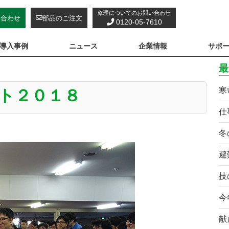
修理についてのお問い合わせ
い合わせ
部品のご注文
0120-05-7610
導入事例
ニュース
企業情報
サポ
最
寒
ト２０１８
仕
冬
避
技
今
献