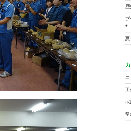
歴
プ
た
夏
カ
ニ
工
採
留