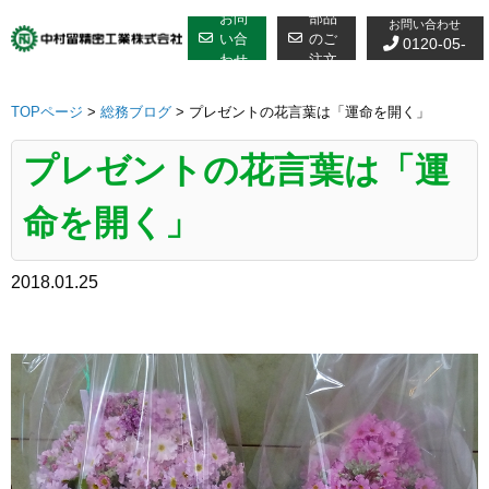
修理についての
Skip
お問
部品
お問い合わせ
to
い合
のご
0120-05-
わせ
注文
content
7610
TOPページ
>
総務ブログ
>
プレゼントの花言葉は「運命を開く」
プレゼントの花言葉は「運
命を開く」
2018.01.25