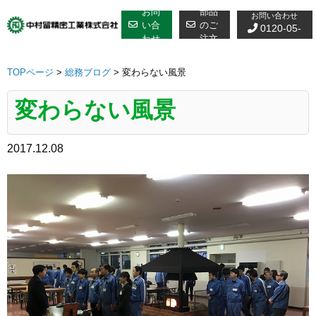
修理についての
Skip
お問
部品
お問い合わせ
to
い合
のご
0120-05-
わせ
注文
content
7610
TOPページ
>
総務ブログ
>
変わらない風景
変わらない風景
2017.12.08