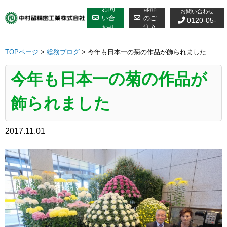
修理についての
Skip
お問
部品
お問い合わせ
to
い合
のご
0120-05-
わせ
注文
content
7610
TOPページ
>
総務ブログ
>
今年も日本一の菊の作品が飾られました
今年も日本一の菊の作品が
飾られました
2017.11.01