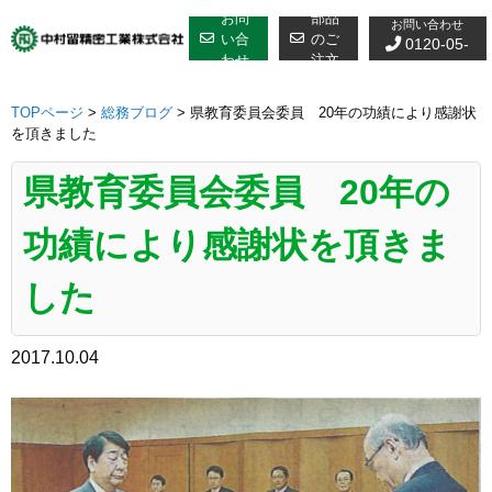
修理についての
Skip
お問
部品
お問い合わせ
to
い合
のご
0120-05-
わせ
注文
content
7610
TOPページ
>
総務ブログ
>
県教育委員会委員 20年の功績により感謝状
を頂きました
県教育委員会委員 20年の
功績により感謝状を頂きま
した
2017.10.04