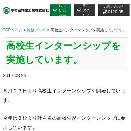
修理についての
Skip
お問
部品
お問い合わせ
to
い合
のご
0120-05-
わせ
注文
content
7610
TOPページ
>
総務ブログ
>
高校生インターンシップを実施しています。
高校生インターンシップを
実施しています。
2017.08.25
８月２３日より高校生インターンシップを開始していま
す。
今年は３校より計４名の高校生がインターンシップに参
加しています。