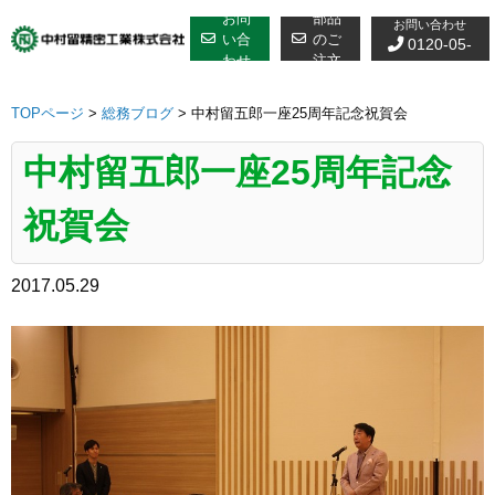
修理についての
Skip
お問
部品
お問い合わせ
to
い合
のご
0120-05-
わせ
注文
content
7610
TOPページ
>
総務ブログ
>
中村留五郎一座25周年記念祝賀会
中村留五郎一座25周年記念
祝賀会
2017.05.29