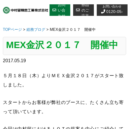
修理についての
Skip
お問
部品
お問い合わせ
to
い合
のご
0120-05-
わせ
注文
content
7610
TOPページ
>
総務ブログ
>
MEX金沢２０１７ 開催中
MEX金沢２０１７ 開催中
2017.05.19
５月１８日（木）よりＭＥＸ金沢２０１７がスタート致
しました。
スタートからお客様が弊社のブースに、たくさん立ち寄
って頂いています。
今回は中村留におけるＩＯＴの提案を中心にご紹介して