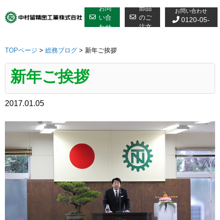
修理についての
Skip
お問
部品
お問い合わせ
to
い合
のご
0120-05-
わせ
注文
content
7610
TOPページ
>
総務ブログ
>
新年ご挨拶
新年ご挨拶
2017.01.05