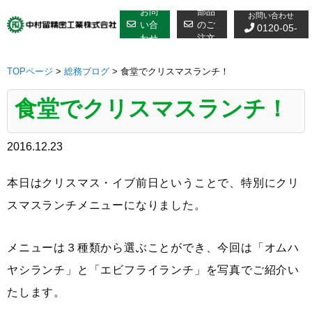
修理についての
Skip
お問
部品
お問い合わせ
to
い合
のご
0120-05-
わせ
注文
content
7610
TOPページ
>
総務ブログ
>
食堂でクリスマスランチ！
食堂でクリスマスランチ！
2016.12.23
本日はクリスマス・イブ前日ということで、特別にクリ
スマスランチメニューになりました。
メニューは３種類から選ぶことができ、今回は「オムハ
ヤシランチ」と「エビフライランチ」を写真でご紹介い
たします。