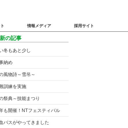
ート
情報メディア
採用サイト
新の記事
い冬もあと少し
事納め
の風物詩～雪吊～
難訓練を実施
の祭典～技能まつり
年も開催！NTフェスティバル
血バスがやってきました