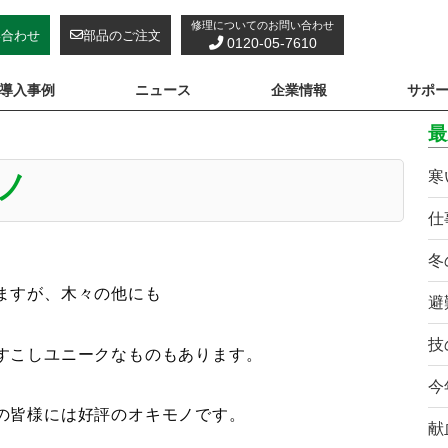
修理についてのお問い合わせ
い合わせ
部品のご注文
0120-05-7610
導入事例
ニュース
企業情報
サポ
最
寒
ノ
仕
冬
ますが、木々の他にも
避
技
すこしユニークなものもあります。
今
の皆様には好評のオキモノです。
献