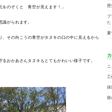
歴
元をのぞくと 青空が見えます！」
プ
思議がられます。
た
夏
り、その向こうの青空がタヌキの口の中に見えるから
カ
守るおかあさんタヌキもとてもかわいい様子です。
ニ
工
採
留