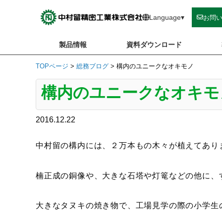
Skip
to
Language
▾
お問
content
製品情報
資料ダウンロード
TOPページ
>
総務ブログ
>
構内のユニークなオキモノ
構内のユニークなオキモ
2016.12.22
中村留の構内には、２万本もの木々が植えてあり
楠正成の銅像や、大きな石塔や灯篭などの他に、
大きなタヌキの焼き物で、工場見学の際の小学生