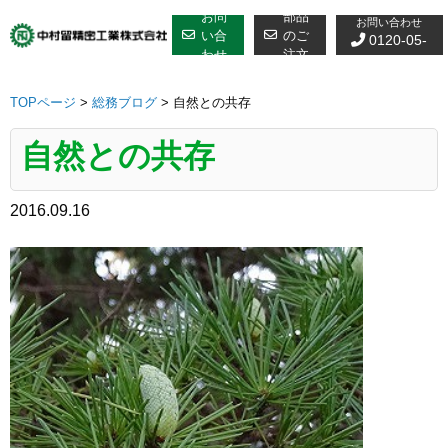
修理についての
Skip
お問
部品
お問い合わせ
to
い合
のご
0120-05-
わせ
注文
content
7610
TOPページ
>
総務ブログ
>
自然との共存
自然との共存
2016.09.16