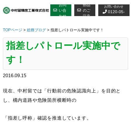
修理についての
Skip
お問
部品
お問い合わせ
to
い合
のご
0120-05-
わせ
注文
content
7610
TOPページ
>
総務ブログ
>
指差しパトロール実施中です！
指差しパトロール実施中で
す！
2016.09.15
現在、中村留では「行動前の危険認識向上」を目的と
し、構内道路や危険箇所横断時の
「指差し呼称」確認を推進しています。