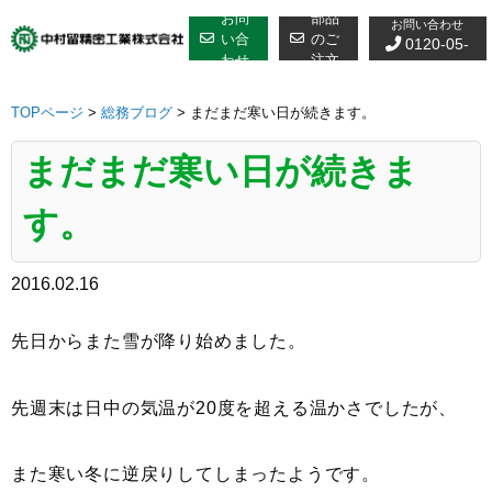
修理についての
Skip
お問
部品
お問い合わせ
to
い合
のご
0120-05-
わせ
注文
content
7610
TOPページ
>
総務ブログ
>
まだまだ寒い日が続きます。
まだまだ寒い日が続きま
す。
2016.02.16
先日からまた雪が降り始めました。
先週末は日中の気温が20度を超える温かさでしたが、
また寒い冬に逆戻りしてしまったようです。