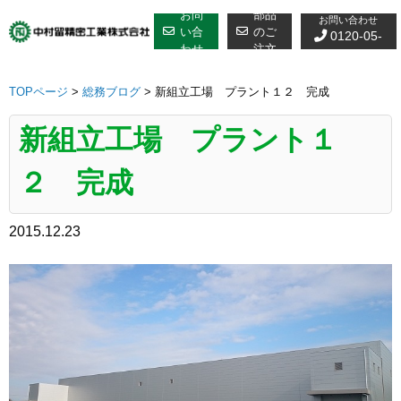
修理についての
Skip
お問
部品
お問い合わせ
to
い合
のご
0120-05-
わせ
注文
content
7610
TOPページ
>
総務ブログ
>
新組立工場 プラント１２ 完成
新組立工場 プラント１
２ 完成
2015.12.23