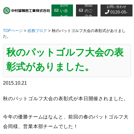
修理についての
Skip
お問
部品
お問い合わせ
to
い合
のご
0120-05-
わせ
注文
content
7610
TOPページ
>
総務ブログ
>
秋のパットゴルフ大会の表彰式がありまし
た。
秋のパットゴルフ大会の表
彰式がありました。
2015.10.21
秋のパットゴルフ大会の表彰式が本日開催されました。
今年の優勝チームはなんと、前回の春のパットゴルフ大
会同様、営業本部チームでした！