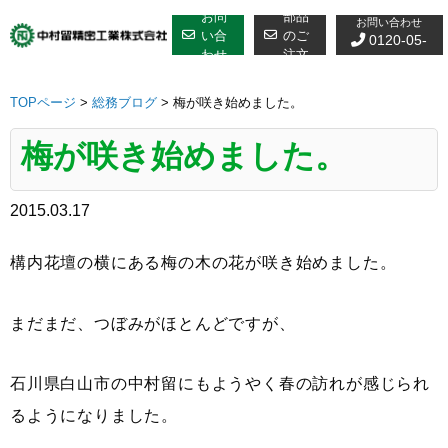
修理についての
Skip
お問
部品
お問い合わせ
to
い合
のご
0120-05-
わせ
注文
content
7610
TOPページ
>
総務ブログ
>
梅が咲き始めました。
梅が咲き始めました。
2015.03.17
構内花壇の横にある梅の木の花が咲き始めました。
まだまだ、つぼみがほとんどですが、
石川県白山市の中村留にもようやく春の訪れが感じられ
るようになりました。