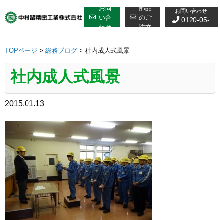
修理についての
Skip
お問
部品
お問い合わせ
to
い合
のご
0120-05-
わせ
注文
content
7610
TOPページ
>
総務ブログ
>
社内成人式風景
社内成人式風景
2015.01.13