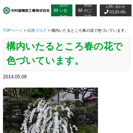
修理についての
Skip
お問
部品
お問い合わせ
to
い合
のご
0120-05-
わせ
注文
content
7610
TOPページ
>
総務ブログ
>
構内いたるところ春の花で色づいています。
構内いたるところ春の花で
色づいています。
2014.05.08