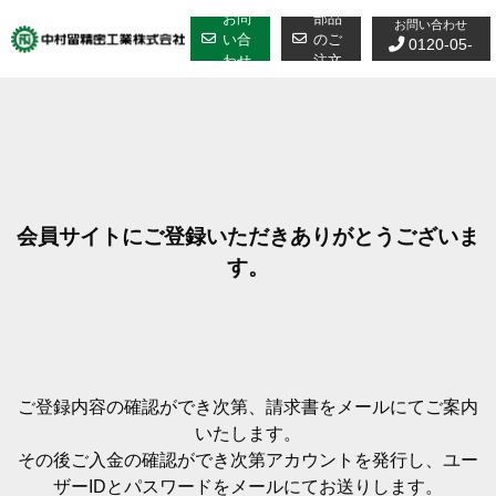
修理についての
Skip
お問
部品
お問い合わせ
to
い合
のご
0120-05-
わせ
注文
content
7610
会員サイトにご登録いただきありがとうございま
す。
ご登録内容の確認ができ次第、請求書をメールにてご案内
いたします。
その後ご入金の確認ができ次第アカウントを発行し、ユー
ザーIDとパスワードをメールにてお送りします。