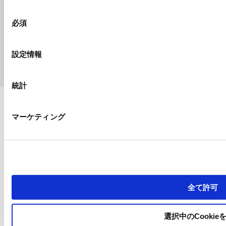
同
必須
意
の
©2025 Nakamura-Tome CO.,LTD.
選
設定情報
択
統計
マーケティング
全て許可
選択中のCookie