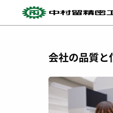
Skip
to
content
TOPページ
>
採用情報
>
働く人
>
社員インタビュー
>
社
会社の品質と