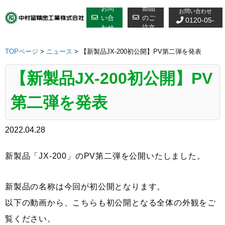
修理についての
Skip
お問
部品
お問い合わせ
to
い合
のご
0120-05-
わせ
注文
content
7610
TOPページ
>
ニュース
>
【新製品JX-200初公開】PV第二弾を発表
【新製品JX-200初公開】PV
第二弾を発表
2022.04.28
新製品「JX-200」のPV第二弾を公開いたしました。
新製品の名称は今回が初公開となります。
以下の動画から、こちらも初公開となる全体の外観をご
覧ください。