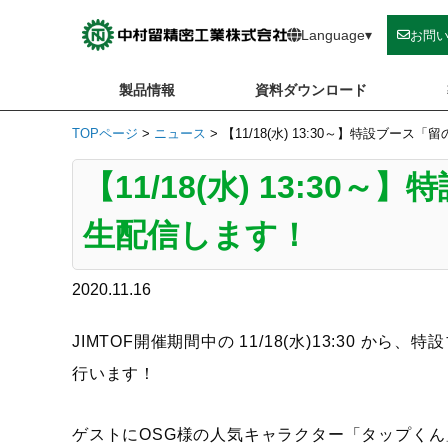
Skip
to
Language
▾
お問
content
製品情報
資料ダウンロード
TOPページ
>
ニュース
>
【11/18(水) 13:30～】特設ブー
【11/18(水) 13:3
生配信します！
2020.11.16
JIMTOF開催期間中の 11/18(水)13:30 か
行います！
ゲストにOSG様の人気キャラクター「タップく