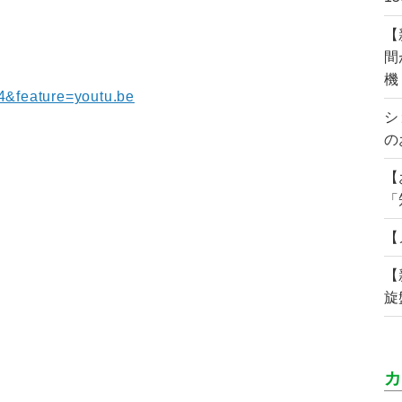
【
間
機
4&feature=youtu.be
シ
の
【
「
【
【
旋
カ