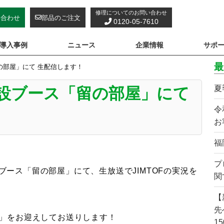
修理についてのお問い合わせ
い合わせ
部品のご注文
0120-05-7610
導入事例
ニュース
企業情報
サポ
最
ス「留の部屋」にて 生配信します！
夏
0～】特設ブース「留の部屋」にて
令
お
福
プ
ら、特設ブース「留の部屋」にて、生放送でJIMTOFの実況を
関
【
先
ん」をお迎えしてお送りします！
1