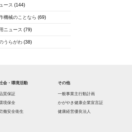
ュース
(144)
作機械のことなら
(69)
用ニュース
(79)
のうらがわ
(38)
社会・環境活動
その他
品質保証
一般事業主行動計画
環境保全
かがやき健康企業宣言証
労働安全衛生
健康経営優良法人