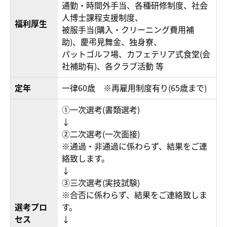
通勤・時間外手当、各種研修制度、社会
人博士課程支援制度、
福利厚生
被服手当(購入・クリーニング費用補
助)、慶弔見舞金、独身寮、
パットゴルフ場、カフェテリア式食堂(会
社補助有)、各クラブ活動 等
定年
一律60歳 ※再雇用制度有り(65歳まで)
①一次選考(書類選考)
↓
②二次選考(一次面接)
※通過・非通過に係わらず、結果をご連
絡致します。
↓
③三次選考(実技試験)
※合否に係わらず、結果をご連絡致しま
選考プロ
す。
セス
↓