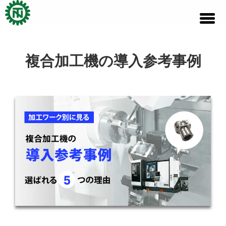
Skip
to
content
複合加工機の導入参考事例