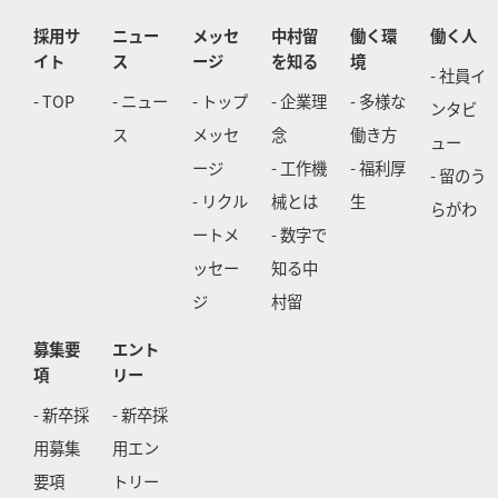
採用サ
ニュー
メッセ
中村留
働く環
働く人
イト
ス
ージ
を知る
境
- 社員イ
- TOP
- ニュー
- トップ
- 企業理
- 多様な
ンタビ
ス
メッセ
念
働き方
ュー
ージ
- 工作機
- 福利厚
- 留のう
- リクル
械とは
生
らがわ
ートメ
- 数字で
ッセー
知る中
ジ
村留
募集要
エント
項
リー
- 新卒採
- 新卒採
用募集
用エン
要項
トリー