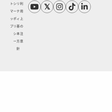
ト
シ
リ
利
マ
ー
テ
用
ッ
ポ
ィ
上
プ
リ
基
の
シ
本
注
ー
方
意
針