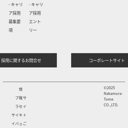
- キャリ
- キャリ
ア採用
ア採用
募集要
エント
項
リー
採用に関するお問合せ
コーポレートサイト
©2025
情
Nakamura-
プ
報
サ
Tome
CO.,LTD.
ラ
セ
イ
サ
イ
キ
ト
イ
バ
ュ
ご